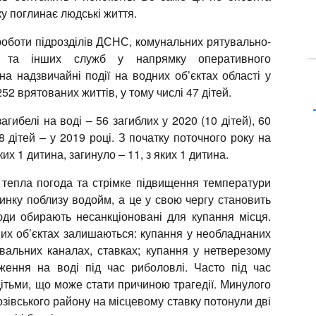
у поглинає людські життя.
роботи підрозділів ДСНС, комунальних рятувально-
х та інших служб у напрямку оперативного
на надзвичайні події на водних об’єктах області у
252 врятованих життів, у тому числі 47 дітей.
агибелі на воді – 56 загиблих у 2020 (10 дітей), 60
 8 дітей – у 2019 році. З початку поточного року на
ких 1 дитина, загинуло – 11, з яких 1 дитина.
 тепла погода та стрімке підвищення температури
инку поблизу водойм, а це у свою чергу становить
юди обирають несанкціоновані для купання місця.
их об’єктах залишаються: купання у необладнаних
вальних каналах, ставках; купання у нетверезому
ження на воді під час риболовлі. Часто під час
ітьми, що може стати причиною трагедії. Минулого
зівського району на місцевому ставку потонули дві