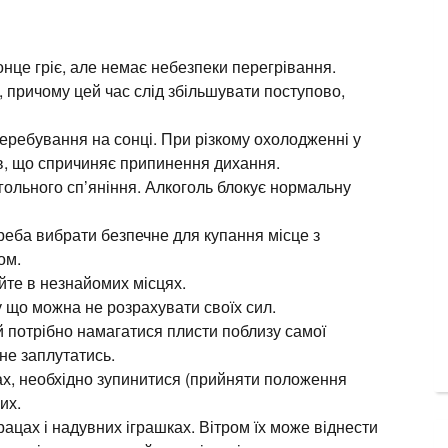
онце гріє, але немає небезпеки перегрівання.
 причому цей час слід збільшувати поступово,
еребування на сонці. При різкому охолодженні у
в, що спричиняє припинення дихання.
гольного сп’яніння. Алкоголь блокує нормальну
еба вибрати безпечне для купання місце з
ом.
йте в незнайомих місцях.
у що можна не розрахувати своїх сил.
й потрібно намагатися плисти поблизу самої
 не заплутатись.
ах, необхідно зупинитися (прийняти положення
их.
цах і надувних іграшках. Вітром їх може віднести