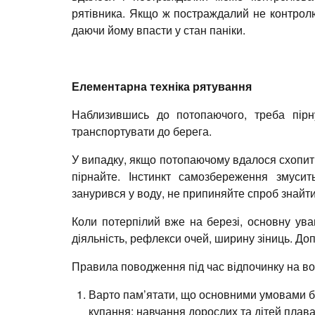
рятівника. Якщо ж постраждалий не контролю
даючи йому впасти у стан паніки.
Елементарна техніка рятування
Наблизившись до потопаючого, треба пірн
транспортувати до берега.
У випадку, якщо потопаючому вдалося схопити 
пірнайте. Інстинкт самозбереження змуси
занурився у воду, не припиняйте спроб знайти
Коли потерпілий вже на березі, основну уваг
діяльність, рефлекси очей, ширину зіниць. До
Правила поводження під час відпочинку на во
Варто пам’ятати, що основними умовами бе
купання; навчання дорослих та дітей плав