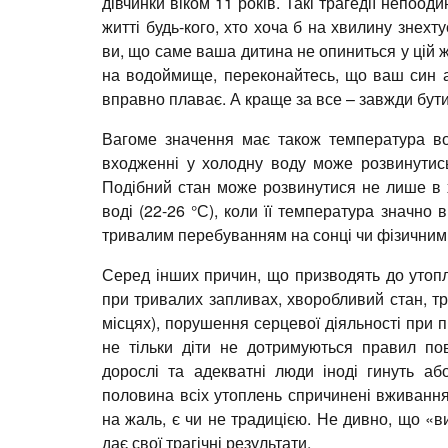
дівчинки віком 11 років. Такі трагедії непоод
житті будь-кого, хто хоча б на хвилину знех
ви, що саме ваша дитина не опиниться у цій жа
на водоймище, переконайтесь, що ваш син аб
вправно плаває. А краще за все – завжди бути
Вагоме значення має також температура в
входженні у холодну воду може розвинутись
Подібний стан може розвинутися не лише в х
воді (22-26 °С), коли її температура значно 
тривалим перебуванням на сонці чи фізични
Серед інших причин, що призводять до утопл
при тривалих запливах, хворобливий стан, т
місцях), порушення серцевої діяльності при 
не тільки діти не дотримуються правил пов
дорослі та адекватні люди іноді гинуть а
половина всіх утоплень спричинені вживанн
на жаль, є чи не традицією. Не дивно, що «в
дає свої трагічні результати.