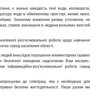
нні, є значна швидкість течії води, коловороти,
ратуру води в обмеженому просторі, великі хвилі,
собами. Значному зниженню ризику утоплення, не
овах, сприяє виховання в людини вольових якостей
 належної роз’яснювальної роботи щодо навчання
єктах серед населення області.
і людей внаслідок порушення елементарних правил
ри безпечної поведінки надсилаємо Вам експрес-
ню інформаційно-роз’яснювальної роботи серед
апрошуємо до співпраці, яка є необхідною для
правил безпеки життєдіяльності. Лише разом ми