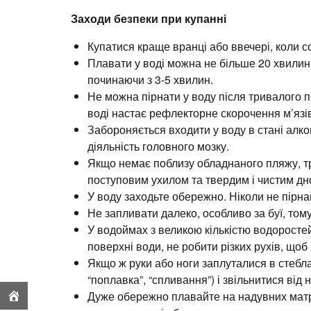
Заходи безпеки при купанні
Купатися краще вранці або ввечері, коли с
Плавати у воді можна не більше 20 хвилин,
починаючи з 3-5 хвилин.
Не можна пірнати у воду після тривалого п
воді настає рефлекторне скорочення м’язі
Забороняється входити у воду в стані алко
діяльність головного мозку.
Якщо немає поблизу обладнаного пляжу, тр
поступовим ухилом та твердим і чистим дн
У воду заходьте обережно. Ніколи не пірна
Не запливати далеко, особливо за буї, том
У водоймах з великою кількістю водоросте
поверхні води, не робити різких рухів, щоб
Якщо ж руки або ноги заплуталися в стебл
“поплавка”, “спливання”) і звільнитися від н
Дуже обережно плавайте на надувних матра