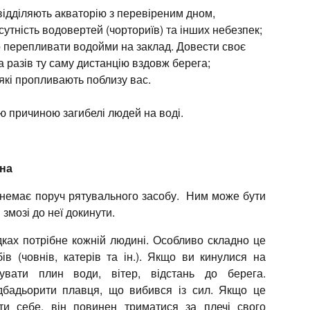
відділяють акваторію з перевіреним дном,
утність водовертей (чорториїв) та інших небезпек;
о перепливати водойми на заклад. Довести своє
 разів ту саму дистанцію вздовж берега;
 які пропливають поблизу вас.
 причиною загибелі людей на воді.
ина
и немає поруч рятувального засобу. Ним може бути
 змозі до неї докинути.
ках потрібне кожній людині. Особливо складно це
в (човнів, катерів та ін.). Якщо ви кинулися на
увати плин води, вітер, відстань до берега.
ідбадьорити плавця, що вибився із сил. Якщо це
и себе, він повинен триматися за плечі свого