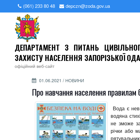
Skip
(061) 233 80 48
depczn@zoda.gov.ua
to
content
ДЕПАРТАМЕНТ З ПИТАНЬ ЦИВІЛЬНО
ЗАХИСТУ НАСЕЛЕННЯ ЗАПОРІЗЬКОЇ ОД
офіційний веб-сайт
POSTED
01.06.2021
/
НОВИНИ
ON
Про навчання населення правилам 
Вода є нев
водяна стихі
не зможе за
річки або м
рятувальник