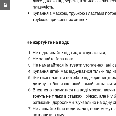
дуже далеко від берега, а хвилею – захлесн
плавучість.
Купання з маскою, трубкою і ластами потр
трубкою при сильних хвилях.
Не жартуйте на воді:
Не підпливайте під тих, хто купається;
Не хапайте їх за ноги;
Не намагайтеся імітувати утоплення: ані св
Купання дітей має відбуватися тільки під 
Вчитися плавати потрібно під керівництвом
дитину – обов’язок такий самий, як навчити
Впевнено триматися на воді можна навчити 
тонуть не тільки в ставках і річках, але й 
батьками, дорослими “буквально на одну х
Не лишайте біля води малят, вони можуть 
потрапити в яму;