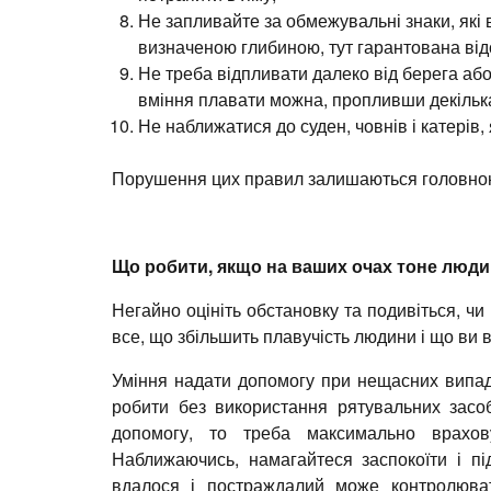
Не запливайте за обмежувальні знаки, які 
визначеною глибиною, тут гарантована відс
Не треба відпливати далеко від берега аб
вміння плавати можна, пропливши декілька
Не наближатися до суден, човнів і катерів,
Порушення цих правил залишаються головною
Що робити, якщо на ваших очах тоне люд
Негайно оцініть обстановку та подивіться, ч
все, що збільшить плавучість людини і що ви в
Уміння надати допомогу при нещасних випад
робити без використання рятувальних засобі
допомогу, то треба максимально врахов
Наближаючись, намагайтеся заспокоїти і п
вдалося і постраждалий може контролюват