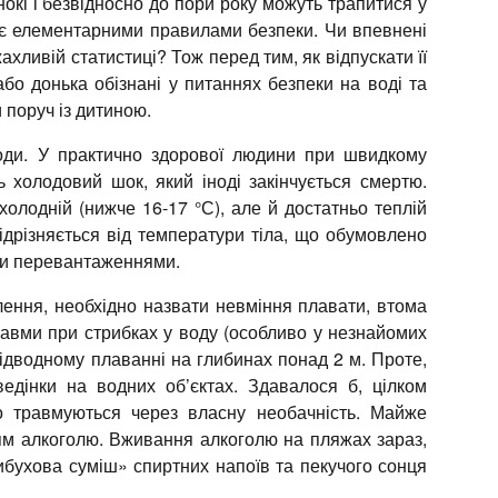
инокі і безвідносно до пори року можуть трапитися у
тує елементарними правилами безпеки. Чи впевнені
хливій статистиці? Тож перед тим, як відпускати її
о донька обізнані у питаннях безпеки на воді та
 поруч із дитиною.
оди. У практично здорової людини при швидкому
 холодовий шок, який іноді закінчується смертю.
олодній (нижче 16-17 °С), але й достатньо теплій
відрізняється від температури тіла, що обумовлено
ми перевантаженнями.
ення, необхідно назвати невміння плавати, втома
равми при стрибках у воду (особливо у незнайомих
підводному плаванні на глибинах понад 2 м. Проте,
едінки на водних об’єктах. Здавалося б, цілком
бо травмуються через власну необачність. Майже
ям алкоголю. Вживання алкоголю на пляжах зараз,
ибухова суміш» спиртних напоїв та пекучого сонця