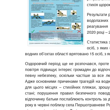
стихія щорок
Результати 
водолазни
реагування 
2020 році – 
Статистика з
осіб, з яких
водних об’єктах області врятовано 15 осіб, з я
Оздоровчий період ще не розпочався, проте
повітря підвищує інтерес громадян до відпоч
певну небезпеку, оскільки частіше за все л
Адже основними причинами трагедій на водн
для цього місцях – стихійних пляжах, зрошу
стані; порушення правил безпечного повод
відпочинку батьки послаблюють контроль за д
року в червні поблизу села Першотравневе Ро