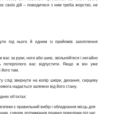
є своїх дій – поводитися з ним треба жорстко, не
ути під нього й одним із прийомів захоплення
вас за руки, ноги або шию, звільняйтеся і негайно
ть потерпілого вас відпустити. Якщо ж він уже
 його там.
у слід звернути на колір шкіри, дихання, серцеву
помога надається залежно від його стану.
дних об’єктах:
зпеки є правильний вибір і обладнання місць для
анню, суворе дотримання правил поведінки під час