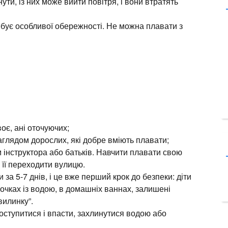
ути, із них може вийти повітря, і вони втратять
ебує особливої обережності. Не можна плавати з
оє, ані оточуючих;
наглядом дорослих, які добре вміють плавати;
 інструктора або батьків. Навчити плавати свою
 її переходити вулицю.
за 5-7 днів, і це вже перший крок до безпеки: діти
у бочках із водою, в домашніх ваннах, залишені
вилинку”.
оступитися і впасти, захлинутися водою або