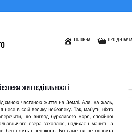
ГОЛОВНА
ПРО ДЕПАРТ
ГО
А
безпеки життєдіяльності
ід’ємною частиною життя на Землі. Але, на жаль,
я несе в собі велику небезпеку. Так, мабуть, ніхто
перечити, що вигляд бурхливого моря, спокійної
альовничого озера захоплює, надихає і манить, а
ів бентежить і непокоїть. Бо саме ця не оповита