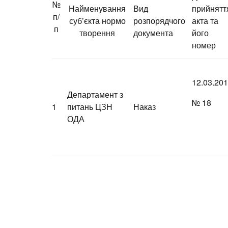
№
Найменування
Вид
прийнятт
п/
суб’єкта нормо
розпорядчого
акта та
п
творення
документа
його
номер
12.03.20
Департамент з
№ 18
1
питань ЦЗН
Наказ
ОДА