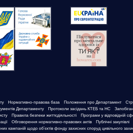
ту
Нормативно-правова база
Положення про Департамент
Стр
окументів Департаменту
Протоколи засідань КТЕБ та НС
Запобіга
исту
Правила безпеки життєдіяльності
Програми у відповідній сф
ації
Обговорення нормативно-правових актів
Публічні закупівлі
их кампаній щодо об’єктів фонду захисних споруд цивільного захи