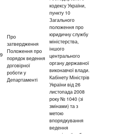
кодексу України,
пункту 10
Загального
положення про
юридичну службу
Про
міністерства,
затвердження
іншого
Положення про
19
центрального
порядок ведення
органу державної
договірної
виконавчої влади.
роботи у
Кабінету Міністрів
Департаменті
України від 26
листопада 2008
року № 1040 (зі
змінами) та з
метою
впорядкування
ведення