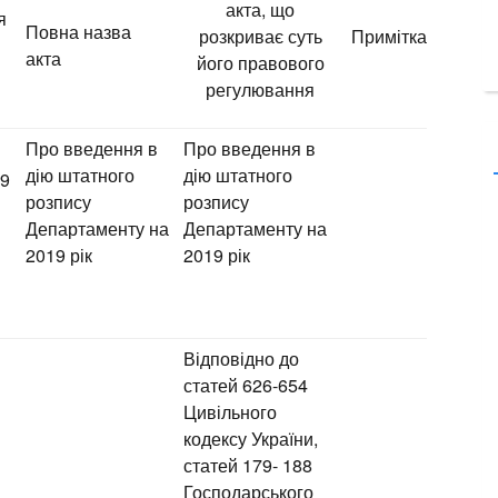
акта, що
я
Повна назва
розкриває суть
Примітка
акта
його правового
регулювання
Про введення в
Про введення в
дію штатного
дію штатного
19
розпису
розпису
Департаменту на
Департаменту на
2019 рік
2019 рік
Відповідно до
статей 626-654
Цивільного
кодексу України,
статей 179- 188
Господарського