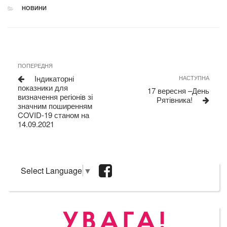
CATEGORIES
НОВИНИ
Навігація
Previous
ПОПЕРЕДНЯ
Post
записів
Індикаторні
Next
НАСТУПНА
показники для
Post
17 вересня –День
визначення регіонів зі
Рятівника!
значним поширенням
COVID-19 станом на
14.09.2021
Select Language
▼