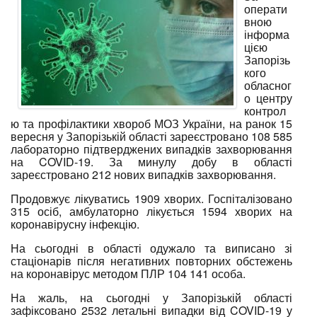
операти
вною
інформа
цією
Запорізь
кого
обласног
о центру
контрол
ю та профілактики хвороб МОЗ України, на ранок 15
вересня у Запорізькій області зареєстровано 108 585
лабораторно підтверджених випадків захворювання
на COVID-19. За минулу добу в області
зареєстровано 212 нових випадків захворювання.
Продовжує лікуватись 1909 хворих. Госпіталізовано
315 осіб, амбулаторно лікується 1594 хворих на
коронавірусну інфекцію.
На сьогодні в області одужало та виписано зі
стаціонарів після негативних повторних обстежень
на коронавірус методом ПЛР 104 141 особа.
На жаль, на сьогодні у Запорізькій області
зафіксовано 2532 летальні випадки від COVID-19 у