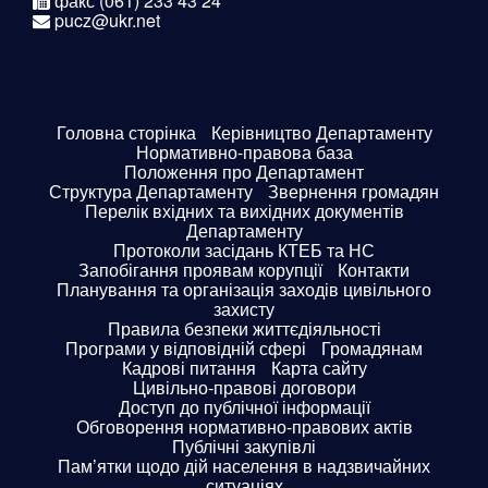
факс (061) 233 43 24
pucz@ukr.net
Головна сторінка
Керівництво Департаменту
Нормативно-правова база
Положення про Департамент
Структура Департаменту
Звернення громадян
Перелік вхідних та вихідних документів
Департаменту
Протоколи засідань КТЕБ та НС
Запобігання проявам корупції
Контакти
Планування та організація заходів цивільного
захисту
Правила безпеки життєдіяльності
Програми у відповідній сфері
Громадянам
Кадрові питання
Карта сайту
Цивільно-правові договори
Доступ до публічної інформації
Обговорення нормативно-правових актів
Публічні закупівлі
Пам’ятки щодо дій населення в надзвичайних
ситуаціях