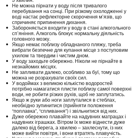
Не можна пірнати у воду після тривалого
перебування на сонці. При різкому охолодженні у
воді настає рефлекторне скорочення м’язів, що
спричиняє припинення дихання.
Забороняється входити у воду в стані алкогольного
сп’яніння. Алкоголь блокує нормальну діяльність
головного мозку.
Якщо немає поблизу обладнаного пляжу, треба
вибрати безпечне для купання місце з поступовим
ухилом та твердим і чистим дном.
У воду заходьте обережно. Ніколи не пірнайте в
незнайомих місцях.
Не запливати далеко, особливо за буї, тому що
можна не розрахувати своїх сил.
У водоймах з великою кількістю водоростей
потрібно намагатися плисти поблизу самої поверхні
води, не робити різких рухів, щоб не заплутатись.
Якщо ж руки або ноги заплуталися в стеблах,
необхідно зупинитися (прийняти положення
“поплавка”, “спливання”) і звільнитися від них.
Дуже обережно плавайте на надувних матрацах і
надувних іграшках. Вітром їх може віднести дуже
далеко від берега, а хвилею – захлеснути, із них
може вийти повітря, і вони втратять плавучість.