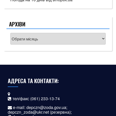
АРХІВИ
Архіви
АДРЕСА ТА КОНТАКТИ:
тел/факс (061) 233-13-74
e-mail:
depczn@zoda.gov.ua
;
depczn_zoda@ukr.net
(резервна);