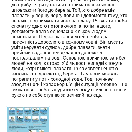
до прибуття рятувальників триматися за човен,
штовхаючи його до берега. Той, хто добре вміє
плавати, у першу чергу повинен допомогти тому, хто
не вміє, підтримувати його на плаву. Рятувати треба
спочатку одного потопаючого, а потім іншого,
допомогти вплав одночасно кільком людям
неможливо. Під час катання дітей необхідна
присутність дорослого в кожному човні. Він мусить
уміти керувати судном, добре плавати, знати
прийоми надання невідкладної допомоги
постраждалим на воді. Основною причиною загибелі
людей на воді є страх. У більшості випадків тонуть
люди, котрі вміють плавати, і з самовпевненістю
запливають далеко від берега. Там вони можуть
потрапити у потік холодної води. Тоді починає
зводити ноги і хапає корч. У цій ситуації головне – не
злякатися. Треба зануритися у воду і сильно потягти
рукою на себе ступню за великий палець.