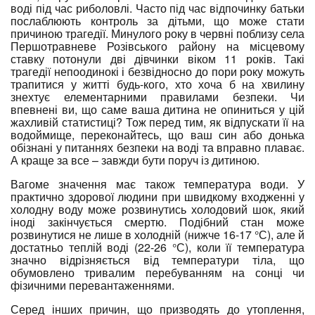
воді під час риболовлі. Часто під час відпочинку батьки
послаблюють контроль за дітьми, що може стати
причиною трагедії. Минулого року в червні поблизу села
Першотравневе Розівського району на місцевому
ставку потонули дві дівчинки віком 11 років. Такі
трагедії непоодинокі і безвідносно до пори року можуть
трапитися у житті будь-кого, хто хоча б на хвилину
знехтує елементарними правилами безпеки. Чи
впевнені ви, що саме ваша дитина не опиниться у цій
жахливій статистиці? Тож перед тим, як відпускати її на
водоймище, переконайтесь, що ваш син або донька
обізнані у питаннях безпеки на воді та вправно плаває.
А краще за все – завжди бути поруч із дитиною.
Вагоме значення має також температура води. У
практично здорової людини при швидкому входженні у
холодну воду може розвинутись холодовий шок, який
іноді закінчується смертю. Подібний стан може
розвинутися не лише в холодній (нижче 16-17 °С), але й
достатньо теплій воді (22-26 °С), коли її температура
значно відрізняється від температури тіла, що
обумовлено тривалим перебуванням на сонці чи
фізичними перевантаженнями.
Серед інших причин, що призводять до утоплення,