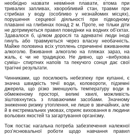
необхідно назвати невміння плавати, втома при
тривалих запливах, хворобливий стан, травми при
стрибках у воду (особливо у незнайомих місцях),
порушення серцевої діяльності при підводному
плаванні на глибинах понад 2 м. Проте, не тільки діти
не дотримуються правил поведінки на водних об’єктах.
Здавалося б, цілком дорослі та адекватні люди іноді
гинуть або травмуються через власну необачність.
Майже половина всіх утоплень спричинені вживанням
алкоголю. Вживання алкоголю на пляжах зараз, на
жаль, є чи не традицією. Не дивно, що «вибухова
суміш» спиртних напоїв та пекучого сонця дає свої
трагічні результати.
Чинниками, що посилюють небезпеку при купанні, є
значна швидкість течії води, коловороти, підземні
джерела, що різко зменшують температуру води в
обмеженому просторі, великі хвилі, можливість
зіштовхнутись з плаваючими засобами. Значному
зниженню ризику утоплення, не лише в звичайних, але
й в екстремальних умовах, сприяє виховання в людини
вольових якостей та загартування організму.
Тож постає нагальна потреба забезпечення належної
роз’яснювальної роботи щодо навчання правил