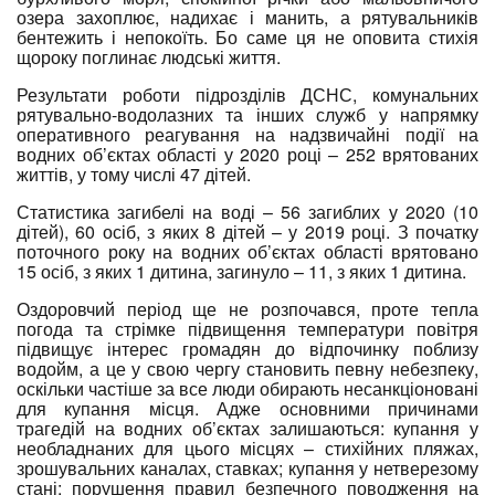
озера захоплює, надихає і манить, а рятувальників
бентежить і непокоїть. Бо саме ця не оповита стихія
щороку поглинає людські життя.
Результати роботи підрозділів ДСНС, комунальних
рятувально-водолазних та інших служб у напрямку
оперативного реагування на надзвичайні події на
водних об’єктах області у 2020 році – 252 врятованих
життів, у тому числі 47 дітей.
Статистика загибелі на воді – 56 загиблих у 2020 (10
дітей), 60 осіб, з яких 8 дітей – у 2019 році. З початку
поточного року на водних об’єктах області врятовано
15 осіб, з яких 1 дитина, загинуло – 11, з яких 1 дитина.
Оздоровчий період ще не розпочався, проте тепла
погода та стрімке підвищення температури повітря
підвищує інтерес громадян до відпочинку поблизу
водойм, а це у свою чергу становить певну небезпеку,
оскільки частіше за все люди обирають несанкціоновані
для купання місця. Адже основними причинами
трагедій на водних об’єктах залишаються: купання у
необладнаних для цього місцях – стихійних пляжах,
зрошувальних каналах, ставках; купання у нетверезому
стані; порушення правил безпечного поводження на