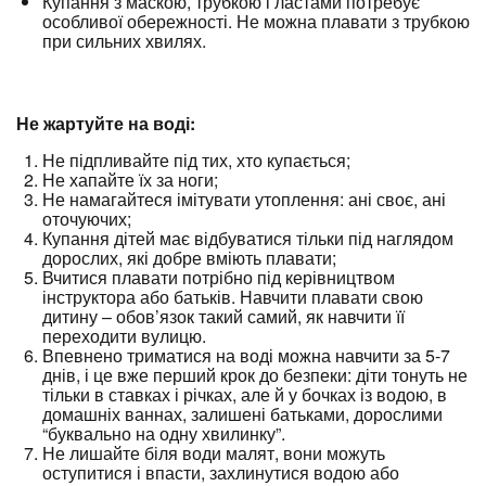
Купання з маскою, трубкою і ластами потребує
особливої обережності. Не можна плавати з трубкою
при сильних хвилях.
Не жартуйте на воді:
Не підпливайте під тих, хто купається;
Не хапайте їх за ноги;
Не намагайтеся імітувати утоплення: ані своє, ані
оточуючих;
Купання дітей має відбуватися тільки під наглядом
дорослих, які добре вміють плавати;
Вчитися плавати потрібно під керівництвом
інструктора або батьків. Навчити плавати свою
дитину – обов’язок такий самий, як навчити її
переходити вулицю.
Впевнено триматися на воді можна навчити за 5-7
днів, і це вже перший крок до безпеки: діти тонуть не
тільки в ставках і річках, але й у бочках із водою, в
домашніх ваннах, залишені батьками, дорослими
“буквально на одну хвилинку”.
Не лишайте біля води малят, вони можуть
оступитися і впасти, захлинутися водою або