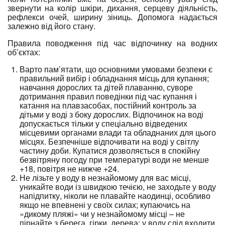
звернути на колір шкіри, дихання, серцеву діяльність,
рефлекси очей, ширину зіниць. Допомога надається
залежно від його стану.
Правила поводження під час відпочинку на водних
об’єктах:
Варто пам’ятати, що основними умовами безпеки є
правильний вибір і обладнання місць для купання;
навчання дорослих та дітей плаванню, суворе
дотримання правил поведінки під час купання і
катання на плавзасобах, постійний контроль за
дітьми у воді з боку дорослих. Відпочинок на воді
допускається тільки у спеціально відведених
місцевими органами влади та обладнаних для цього
місцях. Безпечніше відпочивати на воді у світлу
частину доби. Купатися дозволяється в спокійну
безвітряну погоду при температурі води не менше
+18, повітря не нижче +24.
Не лізьте у воду в незнайомому для вас місці,
уникайте води із швидкою течією, не заходьте у воду
напідпитку, ніколи не плавайте наодинці, особливо
якщо не впевнені у своїх силах; купаючись на
«дикому пляжі» чи у незнайомому місці – не
пірнайте з берега, гірки, дерева; у воду слід входити