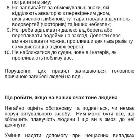
потрапити в яму;
Не запливайте за обмежувальні знаки, які
відділяють акваторію з перевіреним дном,
визначеною глибиною, тут гарантована відсутність
водовертей (чорториїв) та інших небезпек;
Не треба відпливати далеко від берега або
перепливати водойми на заклад. Довести своє
вміння плавати можна, пропливши декілька разів ту
саму дистанцію вздовж берега;
Не наближатися до суден, човнів і катерів, які
пропливають поблизу вас.
Порушення цих правил залишаються головною
причиною загибелі людей на воді.
Що робити, якщо на ваших очах тоне людина
Негайно оцініть обстановку та подивіться, чи немає
поруч рятувального засобу. Ним може бути все, що
збільшить плавучість людини і що ви в змозі до неї
докинути.
Уміння надати допомогу при нещасних випадках