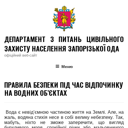
Skip
to
content
ДЕПАРТАМЕНТ З ПИТАНЬ ЦИВІЛЬНОГО
ЗАХИСТУ НАСЕЛЕННЯ ЗАПОРІЗЬКОЇ ОДА
офіційний веб-сайт
Меню
ПРАВИЛА БЕЗПЕКИ ПІД ЧАС ВІДПОЧИНКУ
НА ВОДНИХ ОБ’ЄКТАХ
Вода є невід’ємною частиною життя на Землі. Але, на
жаль, водяна стихія несе в собі велику небезпеку. Так,
мабуть, ніхто не зможе заперечити, що вигляд
бурхливого моря, спокійної річки або мальовничого