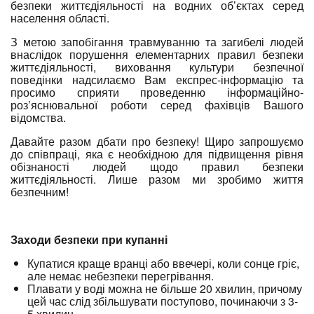
безпеки життєдіяльності на водних об’єктах серед
населення області.
З метою запобігання травмуванню та загибелі людей
внаслідок порушення елементарних правил безпеки
життєдіяльності, виховання культури безпечної
поведінки надсилаємо Вам експрес-інформацію та
просимо сприяти проведенню інформаційно-
роз’яснювальної роботи серед фахівців Вашого
відомства.
Давайте разом дбати про безпеку! Щиро запрошуємо
до співпраці, яка є необхідною для підвищення рівня
обізнаності людей щодо правил безпеки
життєдіяльності. Лише разом ми зробимо життя
безпечним!
Заходи безпеки при купанні
Купатися краще вранці або ввечері, коли сонце гріє,
але немає небезпеки перегрівання.
Плавати у воді можна не більше 20 хвилин, причому
цей час слід збільшувати поступово, починаючи з 3-
5 хвилин.