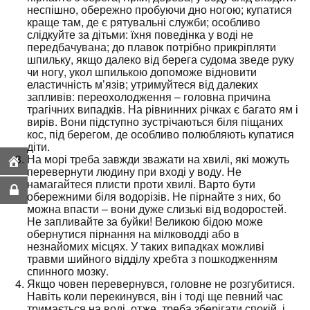
неспішно, обережно пробуючи дно ногою; купатися
краще там, де є рятувальні служби; особливо
слідкуйте за дітьми: їхня поведінка у воді не
передбачувана; до плавок потрібно прикріпляти
шпильку, якщо далеко від берега судома зведе руку
чи ногу, укол шпилькою допоможе відновити
еластичність м’язів; утримуйтеся від далеких
запливів: переохолодження – головна причина
трагічних випадків. На рівнинних річках є багато ям і
вирів. Вони підступно зустрічаються біля піщаних
кос, під берегом, де особливо полюбляють купатися
діти.
На морі треба завжди зважати на хвилі, які можуть
перевернути людину при вході у воду. Не
намагайтеся плисти проти хвилі. Варто бути
обережними біля водорізів. Не пірнайте з них, бо
можна впасти – вони дуже слизькі від водоростей.
Не запливайте за буйки! Великою бідою може
обернутися пірнання на мілководді або в
незнайомих місцях. У таких випадках можливі
травми шийного відділу хребта з пошкодженням
спинного мозку.
Якщо човен перевернувся, головне не розгубитися.
Навіть коли перекинувся, він і тоді ще певний час
тримається на воді, отже, треба зберігати спокій, і