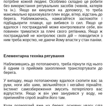
потрібне кожній людині. Особливо складно це робити
без використання рятувальних засобів (човнів, катерів
та ін.). Якщо ви кинулися на допомогу, то треба
максимально враховувати плин води, вітер, відстань до
берега. Наближаючись, намагайтеся заспокоїти і
підбадьорити плавця, що вибився із сил. Якщо це
вдалося і постраждалий може контролювати себе, він
повинен триматися за плечі свого рятівника. Якщо ж
постраждалий не контролює своїх дій – поводитися з
ним треба жорстко, не даючи йому впасти у стан паніки.
Елементарна техніка рятування
Наблизившись до потопаючого, треба пірнути під нього
й одним із прийомів захоплення транспортувати до
берега.
У випадку, якщо потопаючому вдалося схопити вас за
руки, ноги або шию, звільняйтеся і негайно пірнайте.
Інстинкт самозбереження змусить потерпілого вас
відпустити. Якщо ж він уже занурився у воду, не
припиняйте спроб знайти його там.
Коли потерпілий вже на березі, основну увагу слід