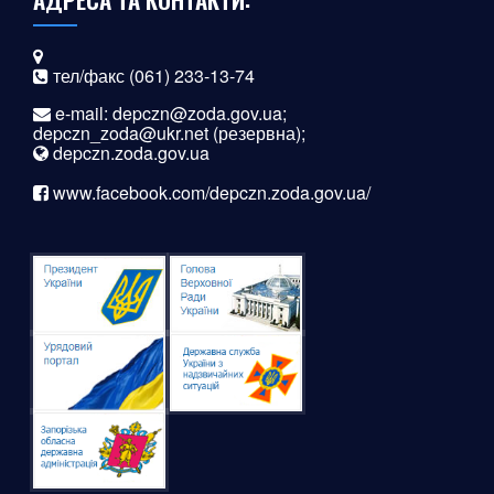
тел/факс (061) 233-13-74
e-mail:
depczn@zoda.gov.ua
;
depczn_zoda@ukr.net
(резервна);
depczn.zoda.gov.ua
www.facebook.com/depczn.zoda.gov.ua/